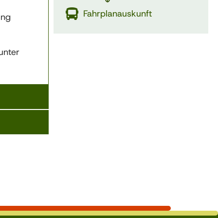
Fahrplanauskunft
ung
unter