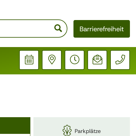
Barrierefreiheit
Schrift verkleinern
Schrift vergrößern
Ausgangsgröße
Helle Seite
Dunkle Seite
Parkplätze