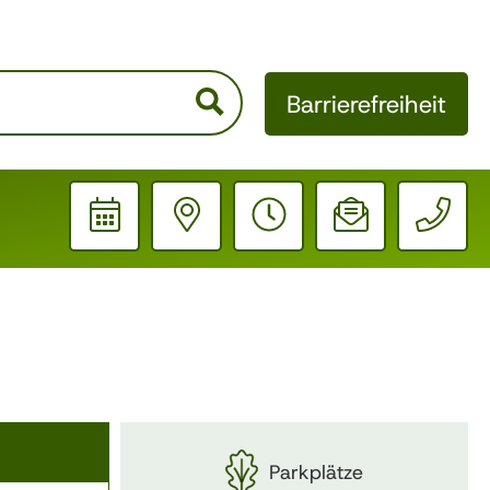
Barrierefreiheit
Schrift verkleinern
Schrift vergrößern
Ausgangsgröße
Helle Seite
Dunkle Seite
Parkplätze