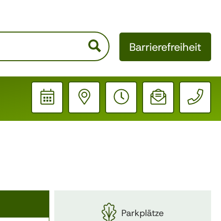
Barrierefreiheit
Schrift verkleinern
Schrift vergrößern
Ausgangsgröße
Helle Seite
Dunkle Seite
Parkplätze