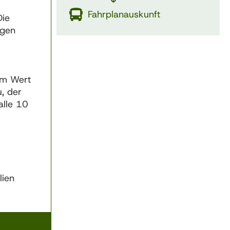
Fahrplanauskunft
Die
igen
dem Wert
, der
alle 10
lien