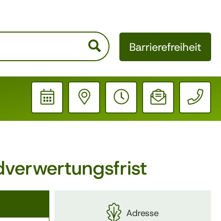
Barrierefreiheit
Schrift verkleinern
Schrift vergrößern
Ausgangsgröße
Helle Seite
Dunkle Seite
verwertungsfrist
Adresse